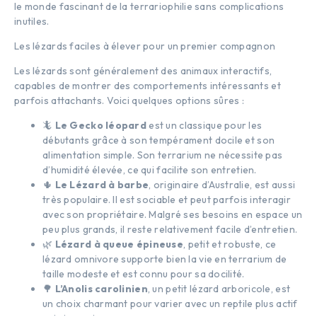
le monde fascinant de la terrariophilie sans complications
inutiles.
Les lézards faciles à élever pour un premier compagnon
Les lézards sont généralement des animaux interactifs,
capables de montrer des comportements intéressants et
parfois attachants. Voici quelques options sûres :
🦎
Le Gecko léopard
est un classique pour les
débutants grâce à son tempérament docile et son
alimentation simple. Son terrarium ne nécessite pas
d’humidité élevée, ce qui facilite son entretien.
🌵
Le Lézard à barbe
, originaire d’Australie, est aussi
très populaire. Il est sociable et peut parfois interagir
avec son propriétaire. Malgré ses besoins en espace un
peu plus grands, il reste relativement facile d’entretien.
🌿
Lézard à queue épineuse
, petit et robuste, ce
lézard omnivore supporte bien la vie en terrarium de
taille modeste et est connu pour sa docilité.
🌳
L’Anolis carolinien
, un petit lézard arboricole, est
un choix charmant pour varier avec un reptile plus actif