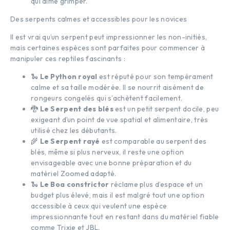
qui aime grimper.
Des serpents calmes et accessibles pour les novices
Il est vrai qu’un serpent peut impressionner les non-initiés,
mais certaines espèces sont parfaites pour commencer à
manipuler ces reptiles fascinants :
🐍
Le Python royal
est réputé pour son tempérament
calme et sa taille modérée. Il se nourrit aisément de
rongeurs congelés qui s’achètent facilement.
🐉
Le Serpent des blés
est un petit serpent docile, peu
exigeant d’un point de vue spatial et alimentaire, très
utilisé chez les débutants.
🌾
Le Serpent rayé
est comparable au serpent des
blés, même si plus nerveux, il reste une option
envisageable avec une bonne préparation et du
matériel Zoomed adapté.
🐍
Le Boa constrictor
réclame plus d’espace et un
budget plus élevé, mais il est malgré tout une option
accessible à ceux qui veulent une espèce
impressionnante tout en restant dans du matériel fiable
comme Trixie et JBL.