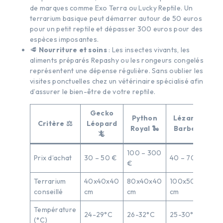
de marques comme Exo Terra ou Lucky Reptile. Un
terrarium basique peut démarrer autour de 50 euros
pour un petit reptile et dépasser 300 euros pour des
espèces imposantes.
🥩
Nourriture et soins
: Les insectes vivants, les
aliments préparés Repashy ou les rongeurs congelés
représentent une dépense régulière. Sans oublier les
visites ponctuelles chez un vétérinaire spécialisé afin
d’assurer le bien-être de votre reptile.
Gecko
Python
Lézard à
Critère ⚖️
Léopard
Royal 🐍
Barbe 🦖
🦎
100 – 300
Prix d’achat
30 – 50 €
40 – 70 €
€
Terrarium
40x40x40
80x40x40
100x50x50
conseillé
cm
cm
cm
Température
24-29°C
26-32°C
25-30°C
(°C)