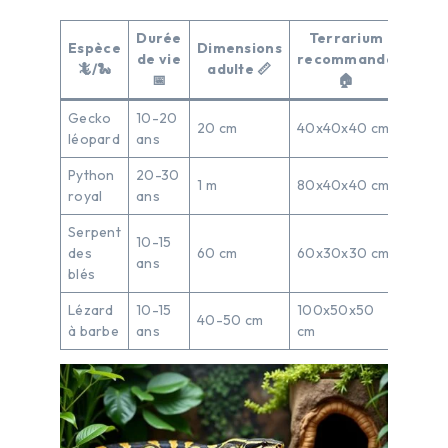
Durée
Terrarium
Espèce
Dimensions
de vie
recommandé
🦎/🐍
adulte 📏
📅
🏠
Gecko
10-20
20 cm
40x40x40 cm
léopard
ans
Python
20-30
1 m
80x40x40 cm
royal
ans
Serpent
10-15
des
60 cm
60x30x30 cm
ans
blés
Lézard
10-15
100x50x50
40-50 cm
à barbe
ans
cm