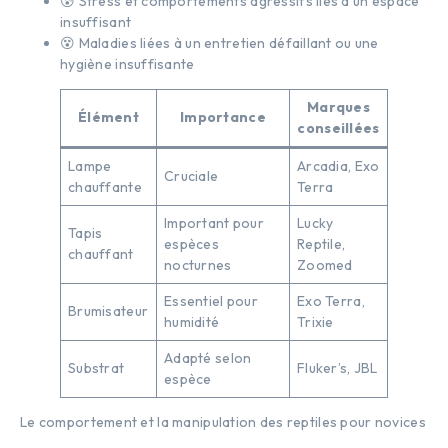
😰 Stress et comportements agressifs liés à un espace
insuffisant
😵 Maladies liées à un entretien défaillant ou une
hygiène insuffisante
Marques
Élément
Importance
conseillées
Lampe
Arcadia, Exo
Cruciale
chauffante
Terra
Important pour
Lucky
Tapis
espèces
Reptile,
chauffant
nocturnes
Zoomed
Essentiel pour
Exo Terra,
Brumisateur
humidité
Trixie
Adapté selon
Substrat
Fluker’s, JBL
espèce
Le comportement et la manipulation des reptiles pour novices