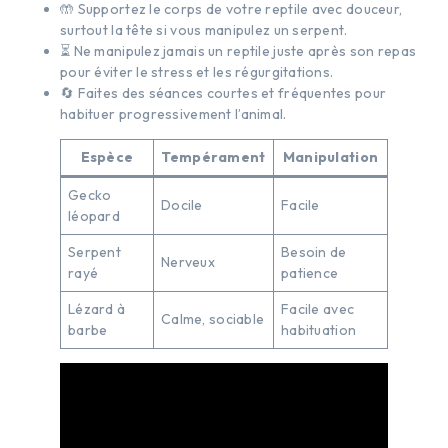
🤲 Supportez le corps de votre reptile avec douceur,
surtout la tête si vous manipulez un serpent.
⏳ Ne manipulez jamais un reptile juste après son repas
pour éviter le stress et les régurgitations.
🔄 Faites des séances courtes et fréquentes pour
habituer progressivement l’animal.
Espèce
Tempérament
Manipulation
Gecko
Docile
Facile
léopard
Serpent
Besoin de
Nerveux
rayé
patience
Lézard à
Facile avec
Calme, sociable
barbe
habituation