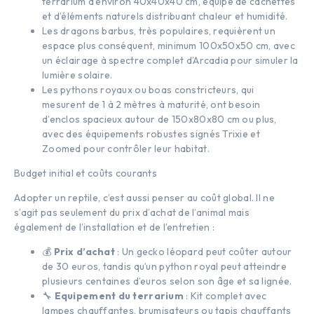
terrarium d’environ 40x40x40 cm, équipé de cachettes
et d’éléments naturels distribuant chaleur et humidité.
Les dragons barbus, très populaires, requièrent un
espace plus conséquent, minimum 100x50x50 cm, avec
un éclairage à spectre complet d’Arcadia pour simuler la
lumière solaire.
Les pythons royaux ou boas constricteurs, qui
mesurent de 1 à 2 mètres à maturité, ont besoin
d’enclos spacieux autour de 150x80x80 cm ou plus,
avec des équipements robustes signés Trixie et
Zoomed pour contrôler leur habitat.
Budget initial et coûts courants
Adopter un reptile, c’est aussi penser au coût global. Il ne
s’agit pas seulement du prix d’achat de l’animal mais
également de l’installation et de l’entretien :
💰
Prix d’achat
: Un gecko léopard peut coûter autour
de 30 euros, tandis qu’un python royal peut atteindre
plusieurs centaines d’euros selon son âge et sa lignée.
🔧
Equipement du terrarium
: Kit complet avec
lampes chauffantes, brumisateurs ou tapis chauffants