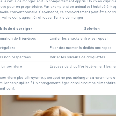
que le refus de manger soit un comportement appris. Un chien caprici
uve pour un propriétaire. Par exemple, si un animal est habitué à trop 
melle conventionnelle. Cependant, ce comportement peut être corri
r votre compagnon à retrouver l’envie de manger :
bitude à corriger
Solution
mation de friandises
Limiter les snacks entre les repast
rréguliers
Fixer des moments dédiés aux repas
es non respectées
Varier les saveurs de croquettes
 la nourriture
Essayez de chauffer légèrement les r
nourriture plus attrayante, pourquoi ne pas mélanger sa nourriture a
muler ses papilles ? Un changement léger dans la routine alimentaire
nificatif.