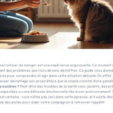
mal refuser de manger est une expérience angoissante. Ce moment
lant des problèmes que nous devons déchiffrer. Ce guide vous donne
es pour comprendre et agir dans cette situation délicate. En effet, 
esser davantage son propriétaire que le simple constat d’une gamell
possibles ?
Peut-être des troubles de la santé sous-jacents, des p
respectées ou une détresse émotionnelle liée à son environnement. 
st certaine : vous n’êtes pas seul dans cette épreuve, et il existe des 
e des pistes pour aider votre compagnon à retrouver l’appétit.