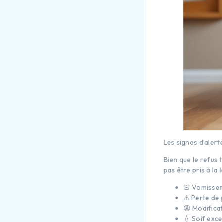
Les signes d’alert
Bien que le refus
pas être pris à la 
🚨 Vomissem
⚠️ Perte de 
😩 Modifica
💧 Soif exce