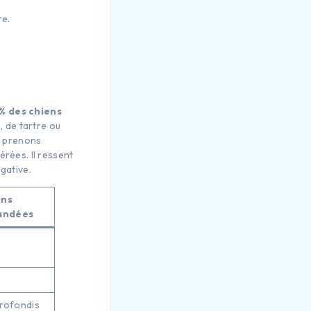
re.
% des chiens
, de tartre ou
r, prenons
érées. Il ressent
gative.
ons
andées
rofondis