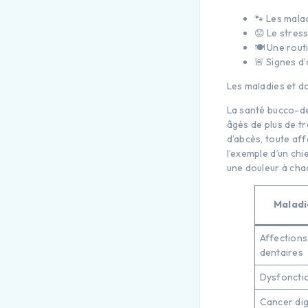
🐾 Les malad
😟 Le stress
🍽️ Une rout
🚨 Signes d’
Les maladies et d
La santé bucco-den
âgés de plus de tr
d’abcès, toute aff
l’exemple d’un chi
une douleur à chaq
Maladi
Affections
dentaires
Dysfoncti
Cancer dig