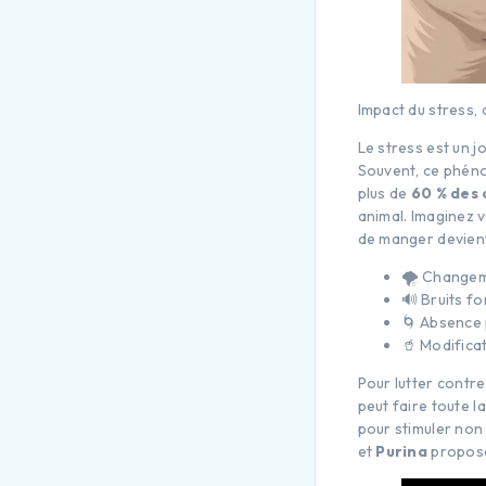
Impact du stress, 
Le stress est un j
Souvent, ce phén
plus de
60 % des 
animal. Imaginez v
de manger devient 
🌪️ Changem
🔊 Bruits fo
🌀 Absence
🥤 Modificat
Pour lutter contre
peut faire toute l
pour stimuler non
et
Purina
proposen