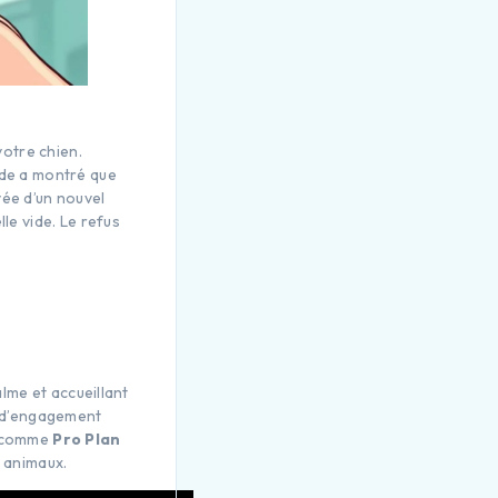
votre chien.
de a montré que
vée d’un nouvel
le vide. Le refus
alme et accueillant
x d’engagement
ts comme
Pro Plan
s animaux.