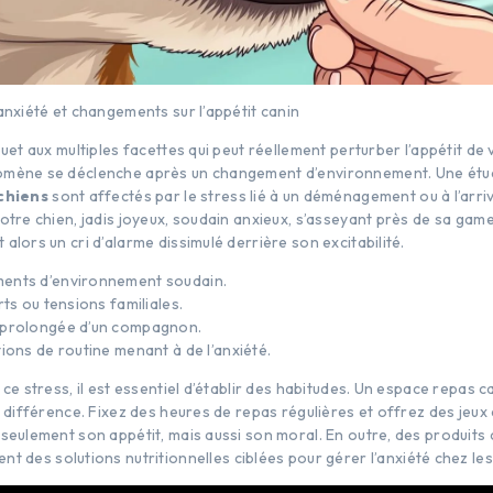
anxiété et changements sur l’appétit canin
ouet aux multiples facettes qui peut réellement perturber l’appétit de 
omène se déclenche après un changement d’environnement. Une étu
chiens
sont affectés par le stress lié à un déménagement ou à l’arri
otre chien, jadis joyeux, soudain anxieux, s’asseyant près de sa gamel
alors un cri d’alarme dissimulé derrière son excitabilité.
ents d’environnement soudain.
rts ou tensions familiales.
 prolongée d’un compagnon.
ions de routine menant à de l’anxiété.
 ce stress, il est essentiel d’établir des habitudes. Un espace repas c
a différence. Fixez des heures de repas régulières et offrez des jeu
 seulement son appétit, mais aussi son moral. En outre, des produi
t des solutions nutritionnelles ciblées pour gérer l’anxiété chez le