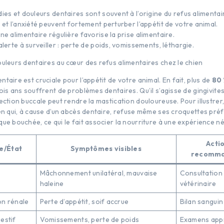
ies et douleurs dentaires sont souvent à l’origine du refus alimentai
 et l’anxiété peuvent fortement perturber l’appétit de votre animal.
ine alimentaire régulière favorise la prise alimentaire.
alerte à surveiller : perte de poids, vomissements, léthargie.
ouleurs dentaires au cœur des refus alimentaires chez le chien
taire est cruciale pour l’appétit de votre animal. En fait, plus de
80 
ois ans souffrent de problèmes dentaires. Qu’il s’agisse de gingivites
ection buccale peut rendre la mastication douloureuse. Pour illustre
en qui, à cause d’un abcès dentaire, refuse même ses croquettes préf
ue bouchée, ce qui le fait associer la nourriture à une expérience né
Acti
e/État
Symptômes visibles
recomm
Mâchonnement unilatéral, mauvaise
Consultation
haleine
vétérinaire
on rénale
Perte d’appétit, soif accrue
Bilan sanguin
estif
Vomissements, perte de poids
Examens app