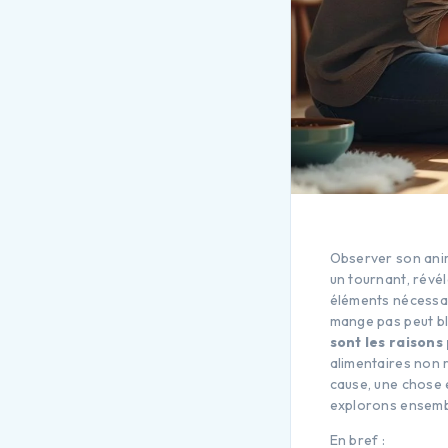
Observer son ani
un tournant, révé
éléments nécessair
mange pas peut bl
sont les raisons 
alimentaires non 
cause, une chose e
explorons ensembl
En bref :