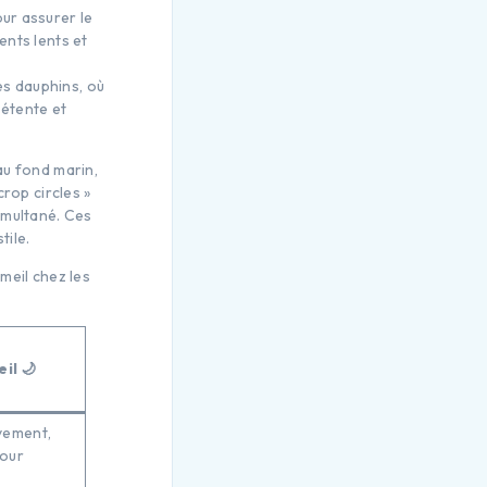
our assurer le
nts lents et
es dauphins, où
détente et
au fond marin,
rop circles »
imultané. Ces
tile.
meil chez les
il 🌙
vement,
pour