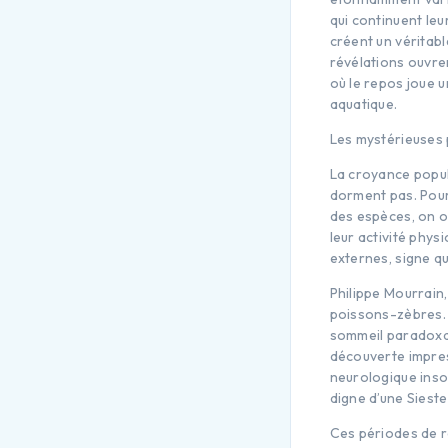
qui continuent le
créent un véritab
révélations ouvre
où le repos joue 
aquatique.
Les mystérieuses 
La croyance popul
dorment pas. Pour
des espèces, on ob
leur activité phys
externes, signe qu
Philippe Mourrain
poissons-zèbres. 
sommeil paradoxal
découverte impres
neurologique ins
digne d’une Siest
Ces périodes de 