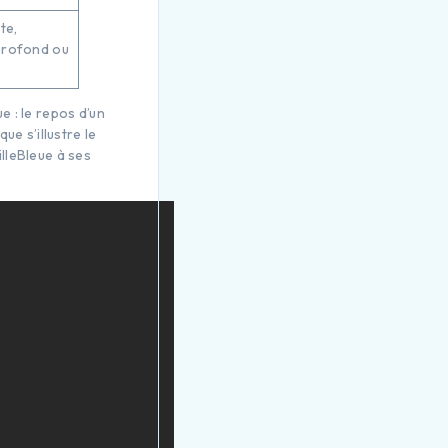
te,
 profond ou
 : le repos d’un
e s’illustre le
lleBleue à ses