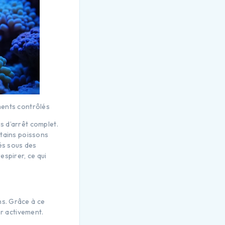
ments contrôlés
s d’arrêt complet.
rtains poissons
hés sous des
espirer, ce qui
ns. Grâce à ce
er activement.