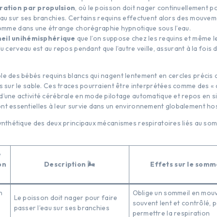
iration par propulsion
, où le poisson doit nager continuellement p
au sur ses branchies. Certains requins effectuent alors des mouveme
comme dans une étrange chorégraphie hypnotique sous l’eau.
eil unihémisphérique
que l’on suppose chez les requins et même l
u cerveau est au repos pendant que l’autre veille, assurant à la fois 
le des bébés requins blancs qui nagent lentement en cercles précis 
s sur le sable. Ces traces pourraient être interprétées comme des « c
d’une activité cérébrale en mode pilotage automatique et repos en s
nt essentielles à leur survie dans un environnement globalement hos
synthétique des deux principaux mécanismes respiratoires liés au som
e
on
Description 🌬️
Effets sur le somme
n
Oblige un sommeil en mou
Le poisson doit nager pour faire
souvent lent et contrôlé, 
passer l’eau sur ses branchies
n
permettre la respiration