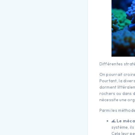
Différentes strat
On pourrait croir
Pourtant, la dive
dorment littérale
rochers ou dans d
nécessite une org
Parmi les méthode
🌊
Le méca
système, il
Cela leur p