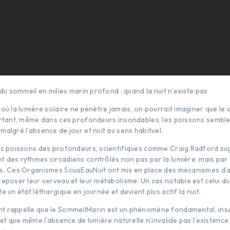
 du sommeil en milieu marin profond : quand la nuit n’existe pas
où la lumière solaire ne pénètre jamais, on pourrait imaginer que le
urtant, même dans ces profondeurs insondables, les poissons semble
algré l’absence de jour et nuit au sens habituel.
es poissons des profondeurs, scientifiques comme Craig Radford su
 des rythmes circadiens contrôlés non pas par la lumière, mais par
s. Ces Organismes SousEauNuit ont mis en place des mécanismes d’
eposer leur cerveau et leur métabolisme. Un cas notable est celui du
e un état léthargique en journée et devient plus actif la nuit.
 rappelle que le SommeilMarin est un phénomène fondamental, inscr
 et que même l’absence de lumière naturelle n’invalide pas l’existenc