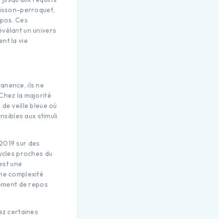
oisson-perroquet,
epos. Ces
évélant un univers
nt la vie
anence, ils ne
Chez la majorité
de veille bleue où
nsibles aux stimuli
 2019 sur des
cycles proches du
est une
une complexité
oment de repos
ez certaines