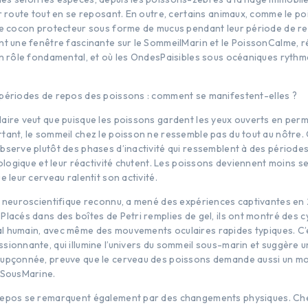
ur route tout en se reposant. En outre, certains animaux, comme le p
le cocon protecteur sous forme de mucus pendant leur période de r
nt une fenêtre fascinante sur le SommeilMarin et le PoissonCalme, r
un rôle fondamental, et où les OndesPaisibles sous océaniques rythme
périodes de repos des poissons : comment se manifestent-elles ?
aire veut que puisque les poissons gardent les yeux ouverts en perm
tant, le sommeil chez le poisson ne ressemble pas du tout au nôtre. 
serve plutôt des phases d’inactivité qui ressemblent à des périodes 
iologique et leur réactivité chutent. Les poissons deviennent moins se
e leur cerveau ralentit son activité.
, neuroscientifique reconnu, a mené des expériences captivantes en
Placés dans des boîtes de Petri remplies de gel, ils ont montré des 
 humain, avec même des mouvements oculaires rapides typiques. C’
sionnante, qui illumine l’univers du sommeil sous-marin et suggère 
oupçonnée, preuve que le cerveau des poissons demande aussi un m
eSousMarine.
repos se remarquent également par des changements physiques. Ch