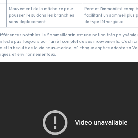
Mouvement de la mâchoire pour
Permet l’immobilité complè
pousser l’eau dans les branchies
facilitant un sommeil plus
sans déplacement
de type léthargique
ifférences notables, le SommeilMarin est une notion très polysémique
feste pas toujours par l’arrêt complet de ses mouvements. C’est ici qu
 et la beauté de la vie sous-marine, où chaque espèce adapte sa Vei
giques et environnementaux.