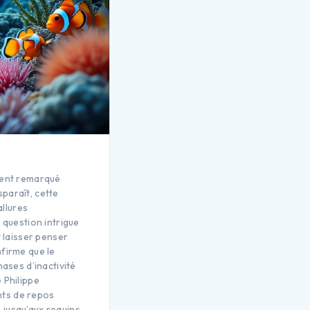
ment remarqué
sparaît, cette
llures
 question intrigue
t laisser penser
firme que le
ases d’inactivité
 Philippe
nts de repos
 jusqu’aux requins