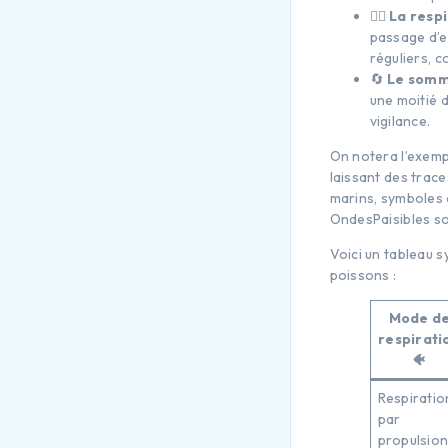
🚶‍♂️
La resp
passage d’e
réguliers, 
🔄
Le somm
une moitié d
vigilance.
On notera l’exemp
laissant des trace
marins, symboles 
OndesPaisibles so
Voici un tableau 
poissons :
Mode d
respirati
🐠
Respiratio
par
propulsio