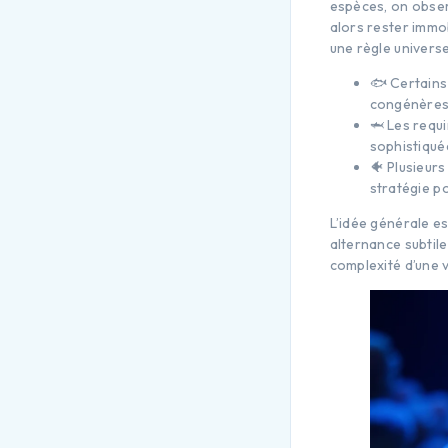
espèces, on obser
alors rester immob
une règle universe
🐟 Certains
congénères 
🦈 Les requ
sophistiqué
🐠 Plusieurs
stratégie po
L’idée générale e
alternance subtile
complexité d’une v