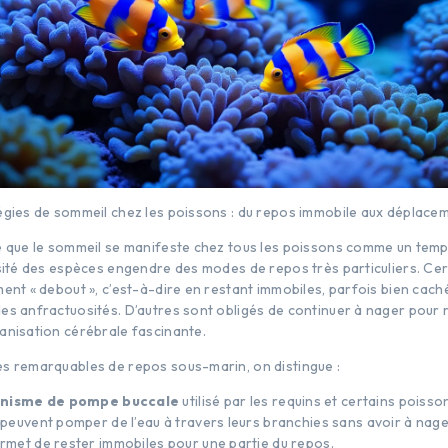
égies de sommeil chez les poissons : du repos immobile aux déplace
e que le sommeil se manifeste chez tous les poissons comme un temp
rsité des espèces engendre des modes de repos très particuliers. Ce
ment « debout », c’est-à-dire en restant immobiles, parfois bien cac
es anfractuosités. D’autres sont obligés de continuer à nager pour r
anisation cérébrale fascinante.
s remarquables de repos sous-marin, on distingue :
nisme de pompe buccale
utilisé par les requins et certains poisso
s peuvent pomper de l’eau à travers leurs branchies sans avoir à nag
ermet de rester immobiles pour une partie du repos.