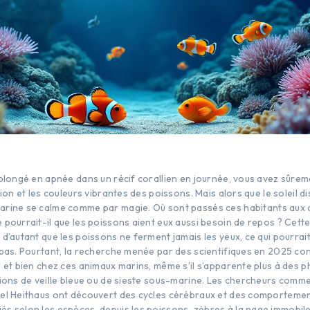
 plongé en apnée dans un récif corallien en journée, vous avez sûre
tion et les couleurs vibrantes des poissons. Mais alors que le soleil di
rine se calme comme par magie. Où sont passés ces habitants aux a
pourrait-il que les poissons aient eux aussi besoin de repos ? Cette
d’autant que les poissons ne ferment jamais les yeux, ce qui pourrai
 pas. Pourtant, la recherche menée par des scientifiques en 2025 con
 et bien chez ces animaux marins, même s’il s’apparente plus à des ph
rions de veille bleue ou de sieste sous-marine. Les chercheurs comme
el Heithaus ont découvert des cycles cérébraux et des comporteme
s selon les espèces, depuis les poissons-zèbres à la nage immobile