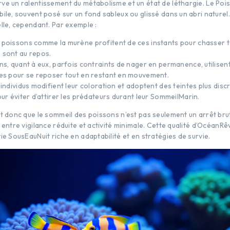
ve un ralentissement du métabolisme et un état de léthargie. Le Po
ile, souvent posé sur un fond sableux ou glissé dans un abri naturel.
lle, cependant. Par exemple :
 poissons comme la murène profitent de ces instants pour chasser t
sont au repos.
ins, quant à eux, parfois contraints de nager en permanence, utilisen
es pour se reposer tout en restant en mouvement.
 individus modifient leur coloration et adoptent des teintes plus disc
ur éviter d’attirer les prédateurs durant leur SommeilMarin.
st donc que le sommeil des poissons n’est pas seulement un arrêt brut
 entre vigilance réduite et activité minimale. Cette qualité d’OcéanRêve
ie SousEauNuit riche en adaptabilité et en stratégies de survie.