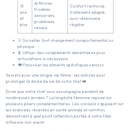
Arthrose,
15
Confort renforcé,
troubles
ans
traitement adapté,
sensoriels,
et
suivi vétérinaire
problèmes
plus
régulier
rénaux
💡 Surveiller tout changement comportemental ou
physique
🧴 Utiliser des compléments alimentaires pour
articulations si nécessaire
🍽️ Favoriser les aliments spécifiques seniors
Secrets pour une longue vie féline : les astuces pour
prolonger la durée de vie de votre chat ❤️
Envie que votre chat vous accompagne pendant de
nombreuses années ? La longévité féminine repose sur
plusieurs piliers complémentaires. Ces conseils s’appuient sur
les avancées récentes en santé animale et nutrition,
démontrant à quel point l’attention portée à votre félin
influence son avenir.