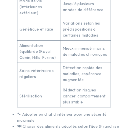
Mode de vie
Jusqu’à plusieurs
(intérieur vs
années de différence
extérieur)
Variations selon les
Génétique et race
prédispositions à
certaines maladies
Alimentation
Mieux immunisé, moins
équilibrée (Royal
de maladies chroniques
Canin, Hill’s, Purina)
Détection rapide des
Soins vétérinaires
maladies, espérance
réguliers
augmentée
Réduction risques
Stérilisation
cancer, comportement
plus stable
🐾 Adopter un chat d’intérieur pour une sécurité
maximale
🍽️ Choisir des aliments adaptés selon l’âge (Franchise