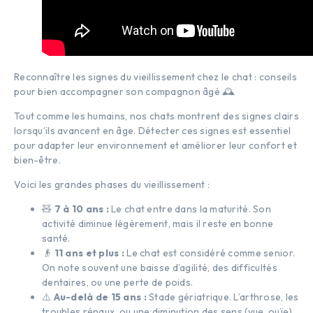
Reconnaître les signes du vieillissement chez le chat : conseils
pour bien accompagner son compagnon âgé 🕰️
Tout comme les humains, nos chats montrent des signes clairs
lorsqu’ils avancent en âge. Détecter ces signes est essentiel
pour adapter leur environnement et améliorer leur confort et
bien-être.
Voici les grandes phases du vieillissement :
🧸
7 à 10 ans :
Le chat entre dans la maturité. Son
activité diminue légèrement, mais il reste en bonne
santé.
👴
11 ans et plus :
Le chat est considéré comme senior.
On note souvent une baisse d’agilité, des difficultés
dentaires, ou une perte de poids.
⚠️
Au-delà de 15 ans :
Stade gériatrique. L’arthrose, les
troubles rénaux, ou une diminution des sens (vue, ouïe)