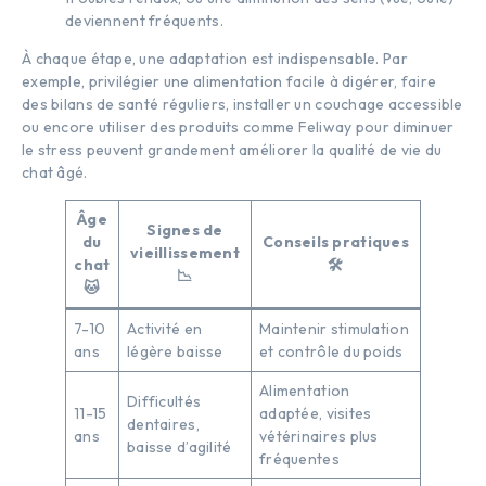
deviennent fréquents.
À chaque étape, une adaptation est indispensable. Par
exemple, privilégier une alimentation facile à digérer, faire
des bilans de santé réguliers, installer un couchage accessible
ou encore utiliser des produits comme Feliway pour diminuer
le stress peuvent grandement améliorer la qualité de vie du
chat âgé.
Âge
Signes de
du
Conseils pratiques
vieillissement
chat
🛠️
📉
🐱
7-10
Activité en
Maintenir stimulation
ans
légère baisse
et contrôle du poids
Alimentation
Difficultés
11-15
adaptée, visites
dentaires,
ans
vétérinaires plus
baisse d’agilité
fréquentes